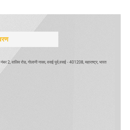
िवरण
ाला नंबर 2, वालिव रोड, गोलानी नाका, वसई पूर्व,वसई - 401208, महाराष्ट्र, भारत